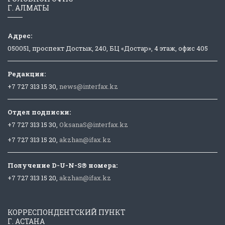
Г. АЛМАТЫ
Адрес:
050051, проспект Достык, 240, БЦ «Достар», 4 этаж, офис 405
Редакция:
+7 727 313 15 30,
news@interfax.kz
Отдел подписки:
+7 727 313 15 30,
OksanaS@interfax.kz
+7 727 313 15 20,
akzhan@ifax.kz
Получение D-U-N-S® номера:
+7 727 313 15 20,
akzhan@ifax.kz
КОРРЕСПОНДЕНТСКИЙ ПУНКТ
Г. АСТАНА