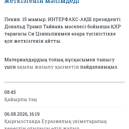
жеткізгенін мәлімдеді
Пекин. 15 мамыр. ИНТЕРФАКС-АҚШ президенті
Дональд Трамп Тайвань мәселесі бойынша ҚХР
төрағасы Си Цзиньпинмен өзара түсіністікке
қол жеткізгенін айтты.
Материалдардың толық нұсқасымен танысу
үшін
ақылы жазылу қызметін
пайдаланыңыз.
08:45
Қайырлы таң
06.08.2026, 16:19
Қырғызстанда Еуразиялық үкіметаралық
кеңестің отырысы өтіп жатыр