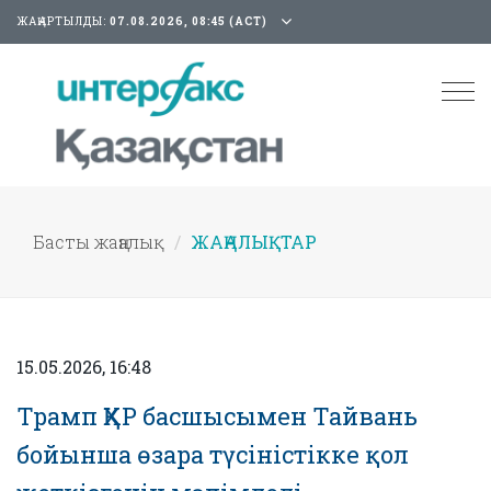
ЖАҢАРТЫЛДЫ:
07.08.2026, 08:45 (АСТ)
Tog
nav
Басты жаңалық
ЖАҢАЛЫҚТАР
15.05.2026, 16:48
Трамп ҚХР басшысымен Тайвань
бойынша өзара түсіністікке қол