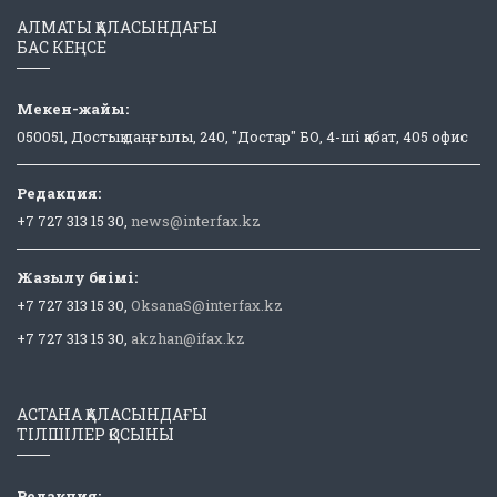
АЛМАТЫ ҚАЛАСЫНДАҒЫ
БАС КЕҢСЕ
Мекен-жайы:
050051, Достық даңғылы, 240, "Достар" БО, 4-ші қабат, 405 офис
Редакция:
+7 727 313 15 30,
news@interfax.kz
Жазылу бөлімі:
+7 727 313 15 30,
OksanaS@interfax.kz
+7 727 313 15 30,
akzhan@ifax.kz
АСТАНА ҚАЛАСЫНДАҒЫ
ТІЛШІЛЕР ҚОСЫНЫ
Редакция: