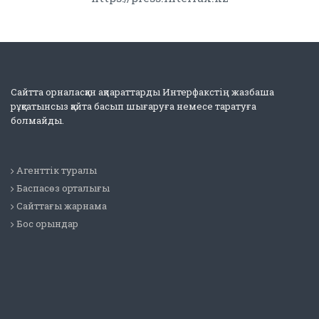
Сайтта орналасқан ақпараттарды Интерфакстің жазбаша
рұқсатынсыз қайта басып шығаруға немесе таратуға
болмайды.
Агенттік туралы
Баспасөз орталығы
Сайттағы жарнама
Бос орындар