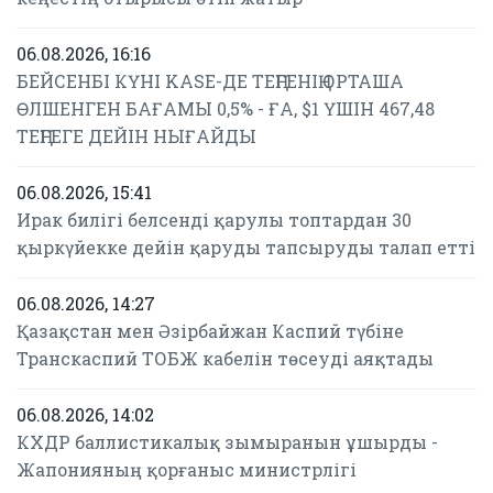
06.08.2026, 16:16
БЕЙСЕНБІ КҮНІ KASE-ДЕ ТЕҢГЕНІҢ ОРТАША
ӨЛШЕНГЕН БАҒАМЫ 0,5% - ҒА, $1 ҮШІН 467,48
ТЕҢГЕГЕ ДЕЙІН НЫҒАЙДЫ
06.08.2026, 15:41
Ирак билігі белсенді қарулы топтардан 30
қыркүйекке дейін қаруды тапсыруды талап етті
06.08.2026, 14:27
Қазақстан мен Әзірбайжан Каспий түбіне
Транскаспий ТОБЖ кабелін төсеуді аяқтады
06.08.2026, 14:02
КХДР баллистикалық зымыранын ұшырды -
Жапонияның қорғаныс министрлігі