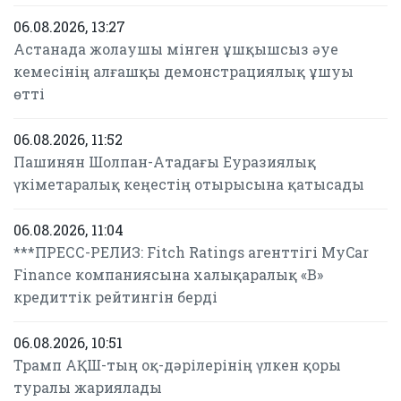
06.08.2026, 13:27
Астанада жолаушы мінген ұшқышсыз әуе
кемесінің алғашқы демонстрациялық ұшуы
өтті
06.08.2026, 11:52
Пашинян Шолпан-Атадағы Еуразиялық
үкіметаралық кеңестің отырысына қатысады
06.08.2026, 11:04
***ПРЕСС-РЕЛИЗ: Fitch Ratings агенттігі MyCar
Finance компаниясына халықаралық «B»
кредиттік рейтингін берді
06.08.2026, 10:51
Трамп АҚШ-тың оқ-дәрілерінің үлкен қоры
туралы жариялады