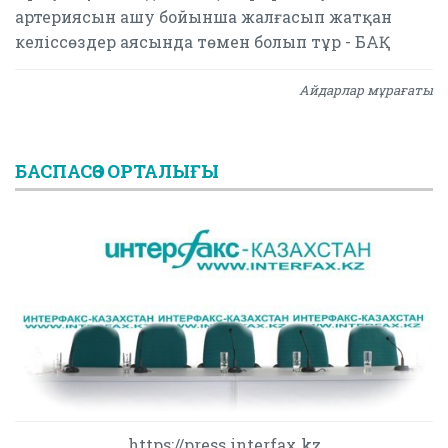
артериясын ашу бойынша жалғасып жатқан
келіссөздер аясында төмен болып тұр - БАҚ
Айдарлар мұрағаты
БАСПАСӨЗ ОРТАЛЫҒЫ
https://press.interfax.kz