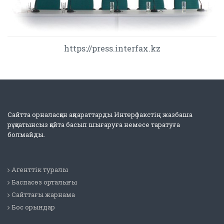
https://press.interfax.kz
Сайтта орналасқан ақпараттарды Интерфакстің жазбаша
рұқсатынсыз қайта басып шығаруға немесе таратуға
болмайды.
Агенттік туралы
Баспасөз орталығы
Сайттағы жарнама
Бос орындар