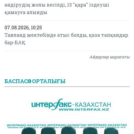
өндірудің жолы кесілді, 13 "қара" іздеуші
қамауға алынды
07.08.2026, 10:25
Таиланд мектебінде атыс болды, қаза тапқандар
бар-БАҚ
Айдарлар мұрағаты
БАСПАСӨЗ ОРТАЛЫҒЫ