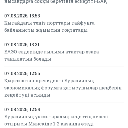
нысандарға соққы беретінін ескертті-БАҚ
07.08.2026, 13:55
Қытайдағы теңіз порттары тайфунға
байланысты жұмысын тоқтатады
07.08.2026, 13:31
ЕАЭО елдерінде ғылыми атақтар өзара
танылатын болады
07.08.2026, 12:56
Қырғызстан президенті Еуразиялық
экономикалық форумға қатысушылар шеңберін
кеңейтуді ұсынды
07.08.2026, 12:54
Еуразиялық үкіметаралық кеңестің келесі
отырысы Минскіде 1-2 қазанда өтеді