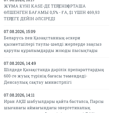
ЖҰМА КҮНІ KASE-ДЕ ТЕҢГЕНІҢ ОРТАША
ӨЛШЕНГЕН БАҒАМЫ 0,5% - ҒА, $1 ҮШІН 469,93
ТЕҢГЕГЕ ДЕЙІН ӘЛСІРЕДІ
07.08.2026, 15:09
Беларусь пен Қазақстанның әскери
қызметшілері таулы-шөлді жерлерде заңсыз
қарулы құралымдарды жоюды пысықтады
07.08.2026, 14:49
Шілдеде Қазақстанда дәрілік препараттардың
600-ге жуық түрінің бағасы төмендеді-
Денсаулық сақтау министрлігі
07.08.2026, 14:11
Иран АҚШ шабуылдары қайта басталса, Парсы
шығанағы аймағындағы энергетикалық