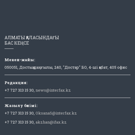
АЛМАТЫ ҚАЛАСЫНДАҒЫ
БАС КЕҢСЕ
Мекен-жайы:
050051, Достық даңғылы, 240, "Достар" БО, 4-ші қабат, 405 офис
Редакция:
+7 727 313 15 30,
news@interfax.kz
Жазылу бөлімі:
+7 727 313 15 30,
OksanaS@interfax.kz
+7 727 313 15 30,
akzhan@ifax.kz