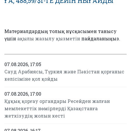
ҒА, 488,59/$1-ГЕ ДЕЙІН НЫҒАЙДЫ
Материалдардың толық нұсқасымен танысу
үшін
ақылы жазылу қызметін
пайдаланыңыз.
07.08.2026, 17:05
Сауд Арабиясы, Түркия және Пәкістан қорғаныс
келісіміне қол қойды
07.08.2026, 17:00
Құқық қорғау органдары Ресейден жалған
мемлекеттік нөмірлерді Қазақстанға
жеткізудің жолын кесті
07.08.2026, 16:17