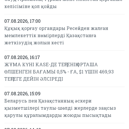
келісіміне қол қойды
07.08.2026, 17:00
Құқық қорғау органдары Ресейден жалған
мемлекеттік нөмірлерді Қазақстанға
жеткізудің жолын кесті
07.08.2026, 16:17
ЖҰМА КҮНІ KASE-ДЕ ТЕҢГЕНІҢ ОРТАША
ӨЛШЕНГЕН БАҒАМЫ 0,5% - ҒА, $1 ҮШІН 469,93
ТЕҢГЕГЕ ДЕЙІН ӘЛСІРЕДІ
07.08.2026, 15:09
Беларусь пен Қазақстанның әскери
қызметшілері таулы-шөлді жерлерде заңсыз
қарулы құралымдарды жоюды пысықтады