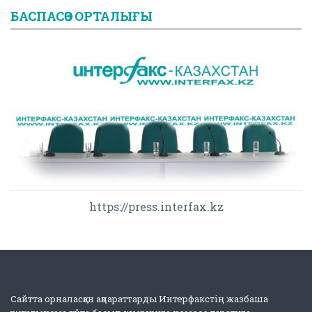
БАСПАСӨЗ ОРТАЛЫҒЫ
https://press.interfax.kz
Сайтта орналасқан ақпараттарды Интерфакстің жазбаша