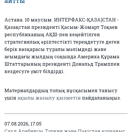
айтты
Астана. 10 маусым. ИНТЕРФАКС-ҚАЗА)СТАН -
Қазақстан президенті Қасым-Жомарт Тоқаев
республиканың АҚШ-пен кеңейтілген
стратегиялық әріптестікті тереңдетуге деген
берік көзқарасы туралы мәлімдеді және
ағымдағы жылдың соңында Америка Құрама
Штаттарының президенті Дональд Трамппен
кездесуге үміт білдірді.
Материалдардың толық нұсқасымен танысу
үшін
ақылы жазылу қызметін
пайдаланыңыз.
07.08.2026, 17:05
Сауд Арабиясы, Түркия және Пәкістан қорғаныс