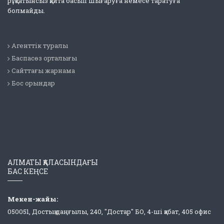
рұқсатынсыз қайта басып шығаруға немесе таратуға
болмайды.
Агенттік туралы
Баспасөз орталығы
Сайттағы жарнама
Бос орындар
АЛМАТЫ ҚАЛАСЫНДАҒЫ
БАС КЕҢСЕ
Мекен-жайы:
050051, Достық даңғылы, 240, "Достар" БО, 4-ші қабат, 405 офис