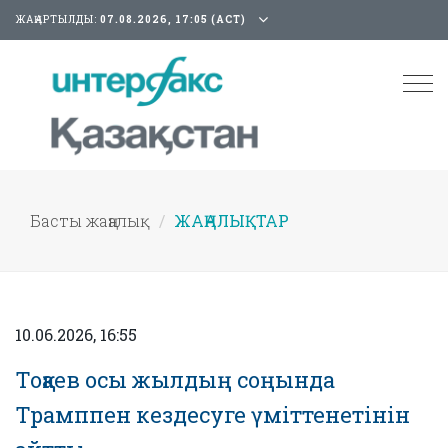
ЖАҢАРТЫЛДЫ:
07.08.2026, 17:05 (АСТ)
Tog
nav
Басты жаңалық
ЖАҢАЛЫҚТАР
10.06.2026, 16:55
Тоқаев осы жылдың соңында
Трамппен кездесуге үміттенетінін