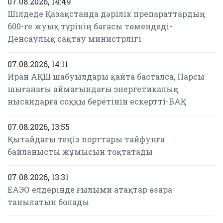
07.08.2026, 14:49
Шілдеде Қазақстанда дәрілік препараттардың
600-ге жуық түрінің бағасы төмендеді-
Денсаулық сақтау министрлігі
07.08.2026, 14:11
Иран АҚШ шабуылдары қайта басталса, Парсы
шығанағы аймағындағы энергетикалық
нысандарға соққы беретінін ескертті-БАҚ
07.08.2026, 13:55
Қытайдағы теңіз порттары тайфунға
байланысты жұмысын тоқтатады
07.08.2026, 13:31
ЕАЭО елдерінде ғылыми атақтар өзара
танылатын болады